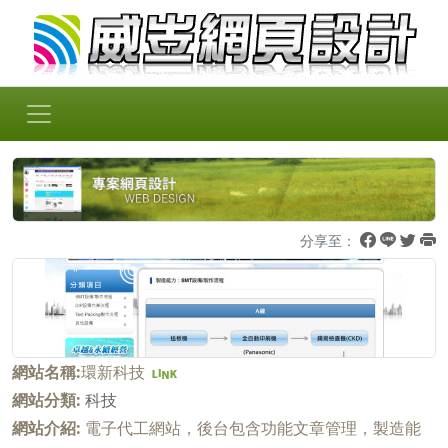
分享至：
網站名稱:
環新科技
網站分類:
科技
網站介紹:
電子代工網站，後台包含功能文章管理，製造能