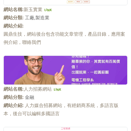
網站名稱:
新玉實業
網站分類:
工廠,製造業
網站介紹:
圓鼎生技，網站後台包含功能文章管理，產品目錄，應用案
例介紹，聯絡我們
網站名稱:
人力招募網站
網站分類:
金融
網站介紹:
人力媒合招募網站，有經銷商系統，多語言版
本，後台可以編輯多國語言