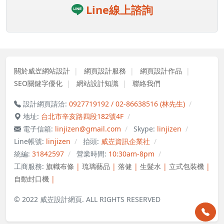
Line線上諮詢
關於威岦網站設計
網頁設計服務
網頁設計作品
SEO關鍵字優化
網站設計知識
聯絡我們
設計網頁請洽:
0927719192 / 02-86638516 (林先生)
地址:
台北市辛亥路四段182號4F
電子信箱:
linjizen@gmail.com
Skype:
linjizen
Line帳號:
linjizen
抬頭:
威岦資訊企業社
統編:
31842597
營業時間:
10:30am-8pm
工商服務:
旗幟布條
|
琉璃藝品
|
落健
|
生髮水
|
立式包裝機
|
自動封口機
|
© 2022 威岦設計網頁. ALL RIGHTS RESERVED