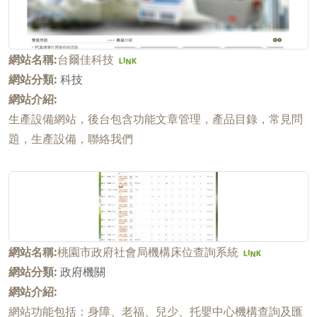
網站名稱:
台爾佳科技
網站分類:
科技
網站介紹:
生產設備網站，後台包含功能文章管理，產品目錄，常見問
題，生產設備，聯絡我們
網站名稱:
桃園市政府社會局機構床位查詢系統
網站分類:
政府機關
網站介紹:
網站功能包括：身障、老福、兒少、托嬰中心機構查詢及匯