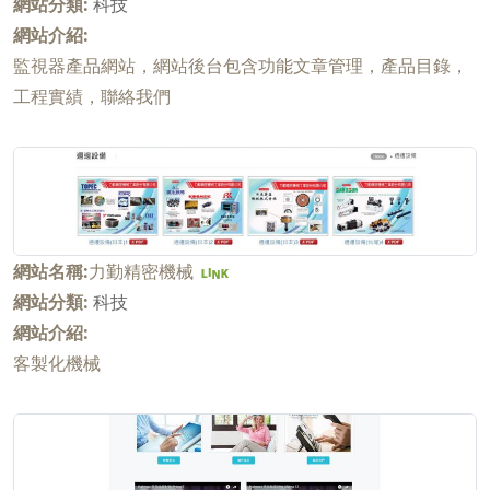
網站分類:
科技
網站介紹:
監視器產品網站，網站後台包含功能文章管理，產品目錄，
工程實績，聯絡我們
網站名稱:
力勤精密機械
網站分類:
科技
網站介紹:
客製化機械