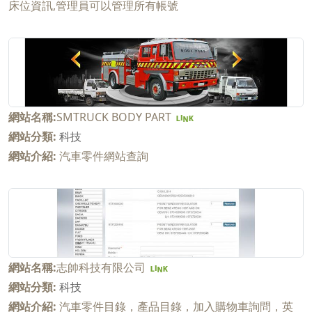
床位資訊,管理員可以管理所有帳號
網站名稱:
SMTRUCK BODY PART
網站分類:
科技
網站介紹:
汽車零件網站查詢
網站名稱:
志帥科技有限公司
網站分類:
科技
網站介紹:
汽車零件目錄，產品目錄，加入購物車詢問，英