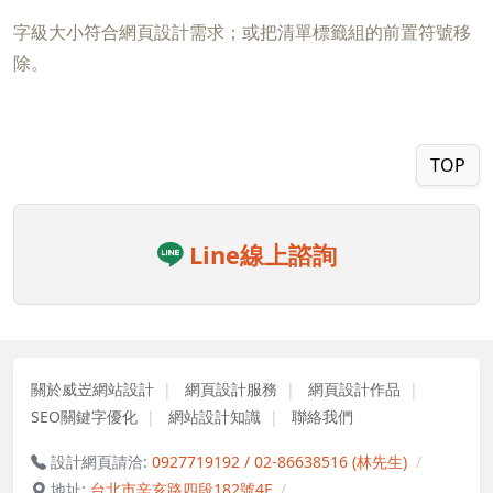
字級大小符合網頁設計需求；或把清單標籤組的前置符號移
除。
TOP
Line線上諮詢
關於威岦網站設計
網頁設計服務
網頁設計作品
SEO關鍵字優化
網站設計知識
聯絡我們
設計網頁請洽:
0927719192 / 02-86638516 (林先生)
地址:
台北市辛亥路四段182號4F